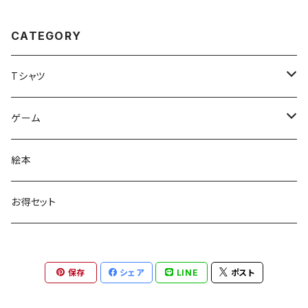
CATEGORY
Tシャツ
アニマル
ゲーム
大人
文字のみ
カードゲーム
絵本
子供
ボードゲーム
お得セット
保存
シェア
LINE
ポスト